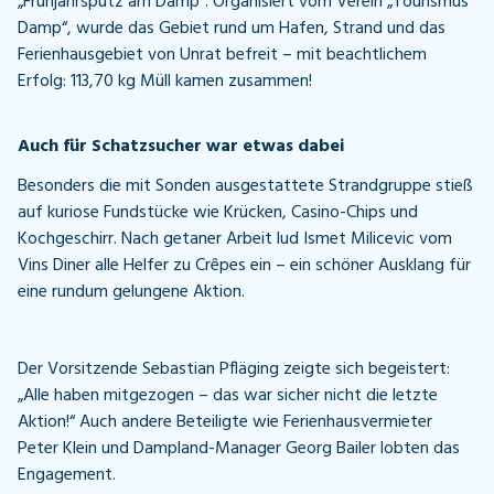
„Frühjahrsputz am Damp“. Organisiert vom Verein „Tourismus
Damp“, wurde das Gebiet rund um Hafen, Strand und das
Ferienhausgebiet von Unrat befreit – mit beachtlichem
Erfolg: 113,70 kg Müll kamen zusammen!
Auch für Schatzsucher war etwas dabei
Besonders die mit Sonden ausgestattete Strandgruppe stieß
auf kuriose Fundstücke wie Krücken, Casino-Chips und
Kochgeschirr. Nach getaner Arbeit lud Ismet Milicevic vom
Vins Diner alle Helfer zu Crêpes ein – ein schöner Ausklang für
eine rundum gelungene Aktion.
Der Vorsitzende Sebastian Pfläging zeigte sich begeistert:
„Alle haben mitgezogen – das war sicher nicht die letzte
Aktion!“ Auch andere Beteiligte wie Ferienhausvermieter
Peter Klein und Dampland-Manager Georg Bailer lobten das
Engagement.