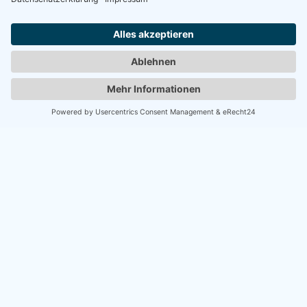
Plant noch heute euren Besuch und erlebt Damp in seiner
besten Form!
Telefon
04191/9100091