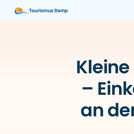
Kleine
– Ein
an de