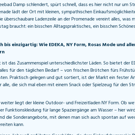
ebad Damp schlendert, spürt schnell, dass es hier nicht nur um S
nade lädt der Ort mit kleinen, sympathischen Einkaufsmöglichkei
Die überschaubare Ladenzeile an der Promenade vereint alles, was m
tag braucht: ein bisschen Alltagspraktisches, ein bisschen Schönes
ch bis einzigartig: Wie EDEKA, NY Form, Rosas Mode und all
rn
ist das Zusammenspiel unterschiedlichster Läden. So bietet der 
lles für den täglichen Bedarf – von frischen Brötchen fürs Frühstüc
äten. Praktisch gelegen und gut sortiert, ist der Markt ein fester A
 alle, die sich mal eben mit einem Snack oder Spielzeug für den S
 weiter liegt der kleine Outdoor- und Freizeitladen NY Form. Ob we
 Funktionskleidung für lange Spaziergänge am Wasser – hier wird
sind die Sonderangebote, mit denen man sich auch spontan auf we
reiten kann.