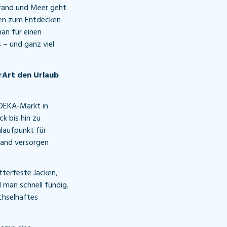
trand und Meer geht
ten zum Entdecken
an für einen
 – und ganz viel
erArt den Urlaub
EDEKA-Markt in
k bis hin zu
nlaufpunkt für
trand versorgen
tterfeste Jacken,
 man schnell fündig.
chselhaftes