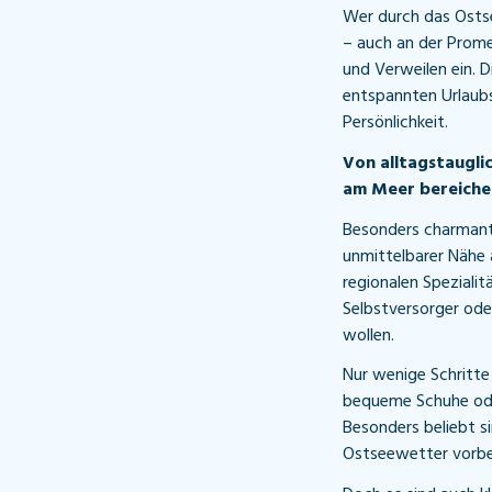
Wer durch das Ostse
– auch an der Prome
und Verweilen ein. 
entspannten Urlaubs
Persönlichkeit.
Von alltagstaugli
am Meer bereiche
Besonders charmant 
unmittelbarer Nähe a
regionalen Spezialit
Selbstversorger oder
wollen.
Nur wenige Schritte
bequeme Schuhe oder
Besonders beliebt 
Ostseewetter vorbe