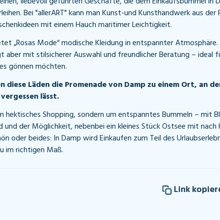
leinen, liebevoll geführten Geschäfte, die dem Einkaufsbummel in 
rleihen. Bei "allerART" kann man Kunst-und Kunsthandwerk aus der
henkideen mit einem Hauch maritimer Leichtigkeit.
etet „Rosas Mode“ modische Kleidung in entspannter Atmosphäre. 
t aber mit stilsicherer Auswahl und freundlicher Beratung – ideal für
es gönnen möchten.
 diese Läden die Promenade von Damp zu einem Ort, an dem
vergessen lässt.
um hektisches Shopping, sondern um entspanntes Bummeln – mit Bl
nd und der Möglichkeit, nebenbei ein kleines Stück Ostsee mit nac
hön oder beides: In Damp wird Einkaufen zum Teil des Urlaubserlebn
u im richtigen Maß.
Link kopier