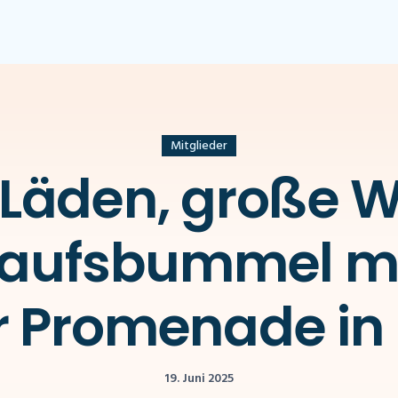
Mitglieder
 Läden, große 
kaufsbummel mi
r Promenade i
19. Juni 2025