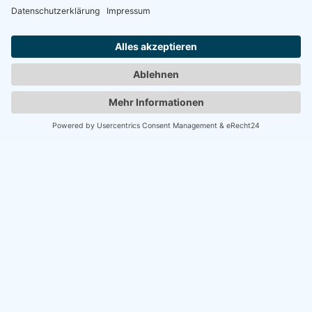
Plant noch heute euren Besuch und erlebt Damp in seiner
besten Form!
Telefon
04191/9100091