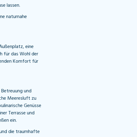
se lassen.
ine naturnahe
Außenplatz, eine
h für das Wohl der
senden Komfort für
r Betreuung und
sche Meeresluft zu
ulinarische Genüsse
iner Terrasse und
eßen ein.
 und die traumhafte