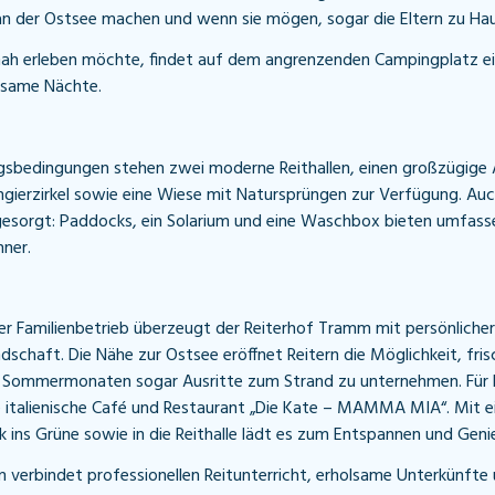
n der Ostsee machen und wenn sie mögen, sogar die Eltern zu Hau
nah erleben möchte, findet auf dem angrenzenden Campingplatz e
olsame Nächte.
ngsbedingungen stehen zwei moderne Reithallen, einen großzügige 
ngierzirkel sowie eine Wiese mit Natursprüngen zur Verfügung. Auc
 gesorgt: Paddocks, ein Solarium und eine Waschbox bieten umfas
hner.
rter Familienbetrieb überzeugt der Reiterhof Tramm mit persönliche
dschaft. Die Nähe zur Ostsee eröffnet Reitern die Möglichkeit, fri
n Sommermonaten sogar Ausritte zum Strand zu unternehmen. Für k
 italienische Café und Restaurant „Die Kate – MAMMA MIA“. Mit e
ck ins Grüne sowie in die Reithalle lädt es zum Entspannen und Geni
 verbindet professionellen Reitunterricht, erholsame Unterkünfte