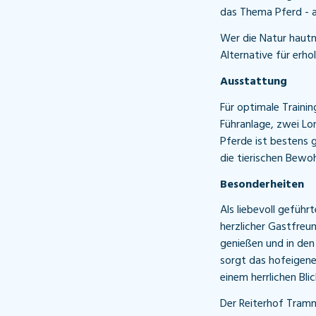
das Thema Pferd - a
Wer die Natur haut
Alternative für erh
Ausstattung
Für optimale Traini
Führanlage, zwei Lo
Pferde ist bestens
die tierischen Bewo
Besonderheiten
Als liebevoll gefüh
herzlicher Gastfreun
genießen und in de
sorgt das hofeigene
einem herrlichen Bli
Der Reiterhof Tramm