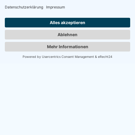
Plant noch heute euren Besuch und erlebt Damp in seiner
besten Form!
Telefon
04191/9100091